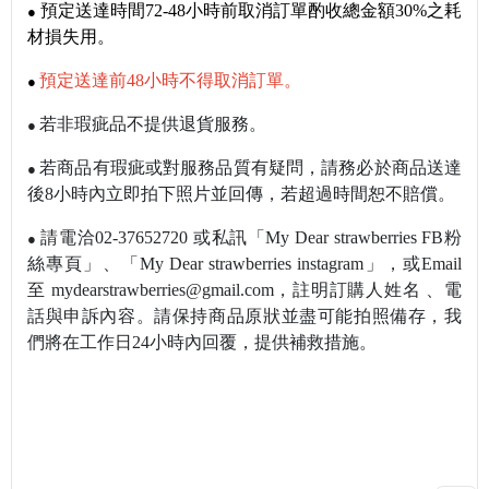
預定送達時間72-48小時前取消訂單酌收總金額30%之耗
●
材損失用。
預定送達前48小時不得取消訂單。
●
若非瑕疵品不提供退貨服務。
●
若商品有瑕疵或對服務品質有疑問，請務必於商品送達
●
後8小時內立即拍下照片並回傳，若超過時間恕不賠償。
請電洽02-37652720 或私訊
「My Dear strawberries FB粉
●
絲專頁」
、
「My Dear strawberries instagram」，或Email
至 mydearstrawberries@gmail.com，註明訂購人姓名
、電
話與申訴內容。請保持商品原狀並盡可能拍照備存，我
們將在工作日24小時內回覆，提供補救措施。