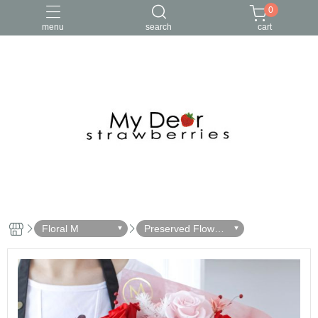
0
menu
search
cart
Floral M
Preserved Flower
Bouquets