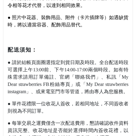
令相等花才代替，以達到相同效果。
●
照片中花器
、裝飾用品、附件（卡片插牌等）如遇缺貨
時，將以適當容器、配飾用品替代。
：
配送須知
●
請於結帳頁面圈選指定到貨日期及時段。全台配送時段
可選擇上午13:00前
、下午14:00-17:00兩個時段。如有特
殊需求請用訂單備註
、官網
「
聯絡我們
」
、私訊
「My
Dear strawberries FB粉絲專頁」或「My Dear strawberries
instagram」
、或來電至門市等管道，將由專人為您服務。
●
單件花禮限一位收花人簽收，若相同地址，不同簽收者
則視為不同訂單。
●
每筆交易之運費僅含一次配送費用，懇請
確認收件資料
資訊完整
、收花地址是否能於選擇時間內簽收花禮，以