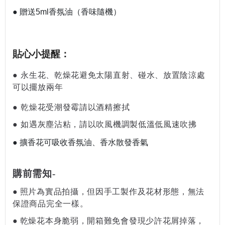
●
贈送5ml香氛油（香味隨機）
貼心小提醒
：
●
永生花
、
乾燥花避免太陽直射、碰水、放置陰涼處
可以擺放兩年
●
乾燥花受潮發霉請以酒精擦拭
●
如遇灰塵沾粘，請以吹風機調製低溫低風速吹拂
● 擴香花可吸收香氛油、香水散發香氣
購前需知-
●
照片為實品拍攝，但因手工製作及花材形態，無法
保證商品完全一樣。
●
乾燥花本身脆弱，開箱難免會發現少許花屑掉落，