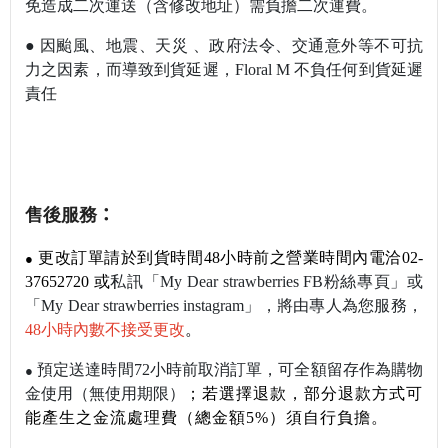
免造成二次運送（含修改地址）需負擔二次運費。
●
因颱風、地震、天災 、政府法令、交通意外等不可抗
力之因素，而導致到貨延遲，
Floral M
不負任何到貨延遲
責任
售後服務
：
更改訂單請於到貨時間48小時前之營業時間內電洽02-
●
37652720 或
私訊
「My Dear strawberries FB粉絲專頁」或
「My Dear strawberries instagram」，將由專人為您服務，
48小時內數不接受更改
。
預定送達時間72小時前取消訂單，可全額留存作為購物
●
金使用（無使用期限）
；若選擇退款，部分退款方式可
能產生之金流處理費（總金額5%）須自行負擔。