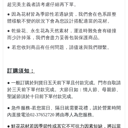
超完美主義者請考慮仔細再下單。
●
因為花材皆為季節性若遇缺貨，我們會在色系跟整
體樣貌不變的狀況下會為您設計搭配適當的花材。
●
乾燥花、永生花為天然素材，運送時難免會有碰撞
而少許掉落，我們會盡力妥善包裝保護商品。
●
若您收到商品有任何問題，請儘速與我們聯繫。
：
訂購須知
●
一般訂購於到貨日五天前下單且付款完成。門市自取請
於三天前下單付款完成。
大節日如：情人節
、母親節
、
聖誕節須於十日前下單付款完成。
●
急件服務-若您當日
、隔日就需要花禮，請於營業時間
內直接電洽02-37652720 將由專人為您服
務。
●
鮮花花材若因季節性或其它不可抗力因素短缺，將以當