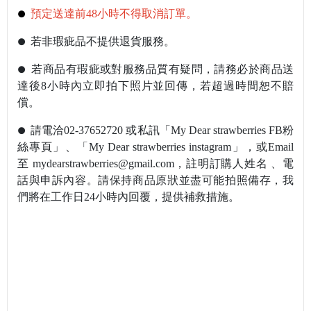
預定送達前48小時不得取消訂單。
●
若非瑕疵品不提供退貨服務。
●
若商品有瑕疵或對服務品質有疑問，請務必於商品送
●
達後8小時內立即拍下照片並回傳，若超過時間恕不賠
償。
請電洽02-37652720 或私訊
「My Dear strawberries FB粉
●
絲專頁」
、
「My Dear strawberries instagram」，或Email
至 mydearstrawberries@gmail.com，註明訂購人姓名
、電
話與申訴內容。請保持商品原狀並盡可能拍照備存，我
們將在工作日24小時內回覆，提供補救措施。