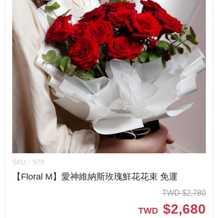
SKU：
979
【Floral M】愛神維納斯玫瑰鮮花花束 免運
TWD
$
2,780
$
2,680
TWD