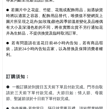
專業判斷呈現最佳設計效果。
若圖片中之花盆、竹籃、花瓶或配飾用品，如遇缺貨
●
時將以適當之容器、配飾用品替代，唯價值不變
網頁上
圖片所呈現之花卉(如玫瑰)顏色因季節溫差變化及品種偶
有大小及深淺色差的不同，將依實際出貨不另行通知
花
卉為生鮮品，不提供換貨及臨時取消訂單。
若有問題請在送花日前48小時內告知，
若有商品瑕
●
疵，請於24小時內告知店家，以為替換及保障消費者權
利。
：
訂購須知
●
一般訂購於到貨日五天前下單且付款完成。門市自取
請於三天前下單付款完成。
大節日如：情人節
、母親
節
、聖誕節須於十日前下單付款完成。
急件服務-若您當日
、隔日就需要花禮，請於營業時間
●