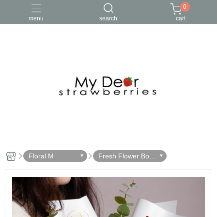
0
menu
search
cart
Floral M
Fresh Flower Bou
quets