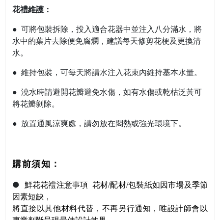
花禮維護：
● 可將包裝拆除，投入適合花器中並注入八分滿水，將
水中的葉片去除便免腐爛，建議每天修剪花梗及更換清
水。
● 維持包裝，可每天將請水注入花束內維持基本水量。
● 澆水時請避開花瓣避免水傷，如有水傷或乾枯泛黃可
將花瓣剝除。
● 放置通風涼爽處，請勿放在悶熱或強光環境下。
：
購前須知
●
鮮花花禮注意事項
花材/配材/包裝紙如因市場及季節
因素短缺，
將直接以其他材料代替，不再另行通知，唯設計師會以