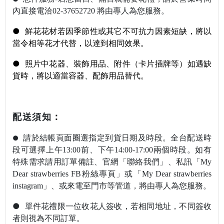
內直接電洽02-37652720 將由專人為您服
務。
●
鮮花花材若因季節性或其它不可抗力因素短缺，將以
當令相等花才代替，以達到相同效果。
●
照片中花器
、裝飾用品、附件（卡片插牌等）如遇缺
貨時，將以適當容器、配飾用品替代。
：
配送須知
請於結帳頁面圈選指定到貨日期及時段。全台配送時
●
段可選擇上午13:00前
、下午14:00-17:00兩個時段。如有
特殊需求請用訂單備註
、官網
「
聯絡我們
」
、私訊
「My
Dear strawberries FB粉絲專頁」或「My Dear strawberries
instagram」
、或來電至門市等管道，將由專人為您服務。
●
單件花禮限一位收花人簽收，若相同地址，不同簽收
者則視為不同訂單。