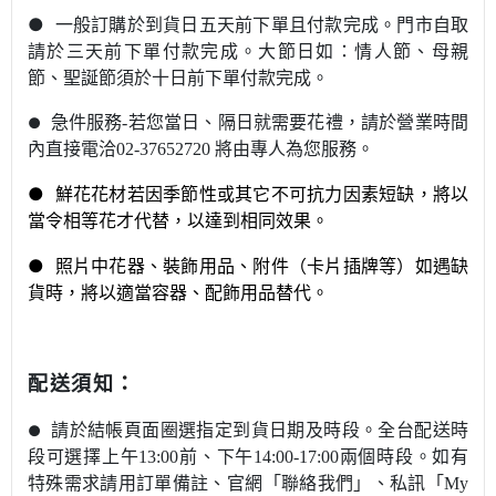
●
一般訂購於到貨日五天前下單且付款完成。門市自取
請於三天前下單付款完成。
大節日如：情人節
、母親
節
、聖誕節須於十日前下單付款完成。
急件服務-若您當日
、隔日就需要花禮，請於營業時間
●
內直接電洽02-37652720 將由專人為您服
務。
●
鮮花花材若因季節性或其它不可抗力因素短缺，將以
當令相等花才代替，以達到相同效果。
●
照片中花器
、裝飾用品、附件（卡片插牌等）如遇缺
貨時，將以適當容器、配飾用品替代。
：
配送須知
請於結帳頁面圈選指定到貨日期及時段。全台配送時
●
段可選擇上午13:00前
、下午14:00-17:00兩個時段。如有
特殊需求請用訂單備註
、官網
「
聯絡我們
」
、私訊
「My