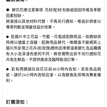
●
鮮花花禮注意事項
花材/配材/包裝紙如因市場及季節
因素短缺，
將直接以其他材料代替，不再另行通知，唯設計師會以
專業判斷呈現最佳設計效果。
若圖片中之花盆、竹籃、花瓶或配飾用品，如遇缺貨
●
時將以適當之容器、配飾用品替代，唯價值不變
網頁上
圖片所呈現之花卉(如玫瑰)顏色因季節溫差變化及品種偶
有大小及深淺色差的不同，將依實際出貨不另行通知
花
卉為生鮮品，不提供換貨及臨時取消訂單。
若有問題請在送花日前48小時內告知，
若有商品瑕
●
疵，請於24小時內告知店家，以為替換及保障消費者權
利。
：
訂購須知