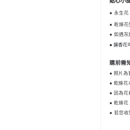
貼心小
●
永生花
●
乾燥花
●
如遇灰
● 擴香
購前需知
●
照片為
●
乾燥花
●
因為花
●
乾燥花
●
若您收