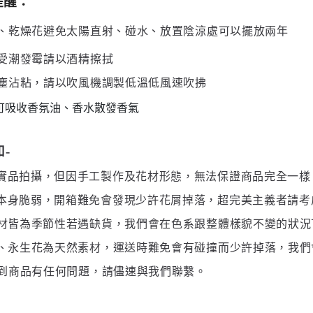
提醒
：
、
乾燥花避免太陽直射、碰水、放置陰涼處可以擺放兩年
受潮發霉請以酒精擦拭
塵沾粘，請以吹風機調製低溫低風速吹拂
花可吸收香氛油、香水散發香氣
-
實品拍攝，但因手工製作及花材形態，無法保證商品完全一樣
本身脆弱，開箱難免會發現少許花屑掉落，超完美主義者請考
材皆為季節性若遇缺貨，我們會在色系跟整體樣貌不變的狀況
、永生花為天然素材，運送時難免會有碰撞而少許掉落，我們
到商品有任何問題，請儘速與我們聯繫。