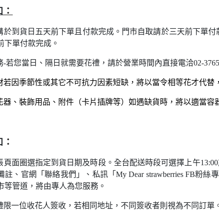
：
知
購於到貨日五天前下單且付款完成。門市自取請於三天前下單付
前下單付款完成。
-若您當日
、隔日就需要花禮，請於營業時間內直接電洽02-3765
材若因季節性或其它不可抗力因素短缺，將以當令相等花才代替
花器
、裝飾用品、附件（卡片插牌等）如遇缺貨時，將以適當容
：
知
頁面圈選指定到貨日期及時段。全台配送時段可選擇上午13:00
備註
、官網
「
聯絡我們
」
、私訊
「My Dear strawberries FB粉絲專
市等管道，將由專人為您服務。
禮限一位收花人簽收，若相同地址，不同簽收者則視為不同訂單