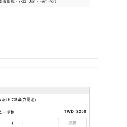
 虛擬帳號
7-11 iBon
FamiPort
浪漫LED燈串(含電池)
TWD
$250
單一規格