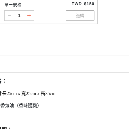
TWD
$150
單一規格
情
格
：
25cm x 寬25cm x 高35cm
ml香氛油（香味隨機）