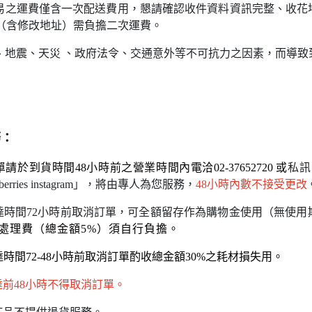
易之運費僅含一次配送費用，懇請
確認收件資料資訊完整
、收花
（含修改地址）需負擔二次運費。
、地震、天災 、政府法令、交通意外等不可抗力之因素，而導致
務
：
請於到貨時間48小時前之營業時間內電洽02-37652720 或
私訊
rawberries instagram」，將由專人為您服務，
48小時內數不接受更改
達時間72小時前取消訂單，可全額留存作為購物金使用（無使用
處理費（總金額5%）須自行負擔。
時間72-48小時前取消訂單酌收總金額30%之耗材損失用。
前48小時不得取消訂單。