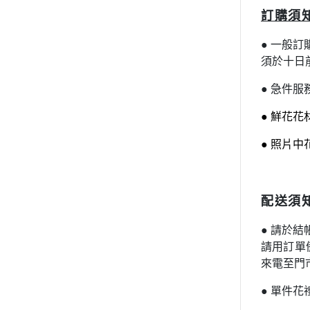
訂購須
●
一般訂
須於十日
●
急件服務
●
鮮花花
●
照片中
配送須
●
請於結帳
請用訂單
來電至門
●
單件花