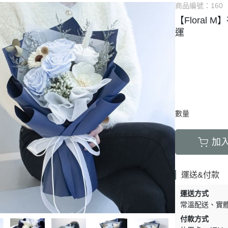
商品編號：
160
【Floral
運
數量
加
運送&付款
運送方式
常溫配送
實
付款方式