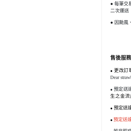
●
每筆交
二次運送
●
因颱風
售後服
更改訂單
●
Dear st
預定送
●
生之金流
預定送達
●
預定送達
●