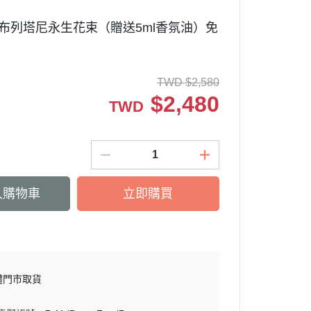
 M】布列塔尼永生花束（贈送5ml香氛油）免
TWD
$
2,580
$
2,480
TWD
入購物車
立即購買
體門市取貨