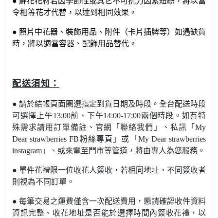
●
鮮花花材若因季節性或其它不可抗力因素短缺，將以當
令相等花才代替，以達到相同效果。
●
照片中花器
、裝飾用品、附件（卡片插牌等）如遇缺貨
時，將以適當容器、配飾用品替代。
：
配送須知
●
請於結帳頁面圈選指定到貨日期及時段。全台配送時段
可選擇上午13:00前
、下午14:00-17:00兩個時段。如有特
殊需求請用訂單備註
、官網
「
聯絡我們
」
、私訊
「My
Dear strawberries FB粉絲專頁」或「My Dear strawberries
instagram」
、或來電至門市等管道，將由專人為您服務。
●
單件花禮限一位收花人簽收，若相同地址，不同簽收者
則視為不同訂單。
●
每筆交易之運費僅含一次配送費用，懇請
確認收件資料
資訊完整
、收花地址是否能於選擇時間內簽收花禮，以