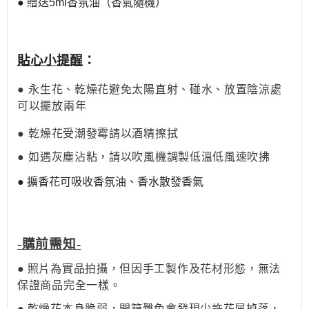
●
贈送5ml香氛油（香氣隨機）
貼心小提醒
：
●
永生花
、
乾燥花避免太陽直射、碰水、放置陰涼處
可以擺放兩年
●
乾燥花受潮發霉請以酒精擦拭
●
如遇灰塵沾粘，請以吹風機調製低溫低風速吹拂
● 擴香花可吸收香氛油、香水散發香氣
-購前需知-
●
照片為實品拍攝，但因手工製作及花材形態，無法
保證商品完全一樣。
●
乾燥花本身脆弱，開箱難免會發現少許花屑掉落，