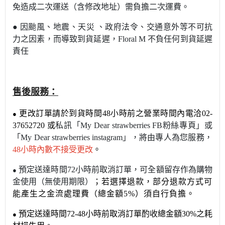
免造成二次運送（含修改地址）需負擔二次運費。
●
因颱風、地震、天災 、政府法令、交通意外等不可抗
力之因素，而導致到貨延遲，
Floral M
不負任何到貨延遲
責任
售後服務
：
更改訂單請於到貨時間48小時前之營業時間內電洽02-
●
37652720 或
私訊
「My Dear strawberries FB粉絲專頁」或
「My Dear strawberries instagram」，將由專人為您服務，
48小時內數不接受更改
。
預定送達時間72小時前取消訂單，可全額留存作為購物
●
金使用（無使用期限）
；若選擇退款，部分退款方式可
能產生之金流處理費（總金額5%）須自行負擔。
預定送達時間72-48小時前取消訂單酌收總金額30%之耗
●