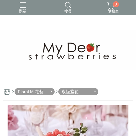
0
選單
搜尋
購物車
Floral M 花藝
永恆盆花