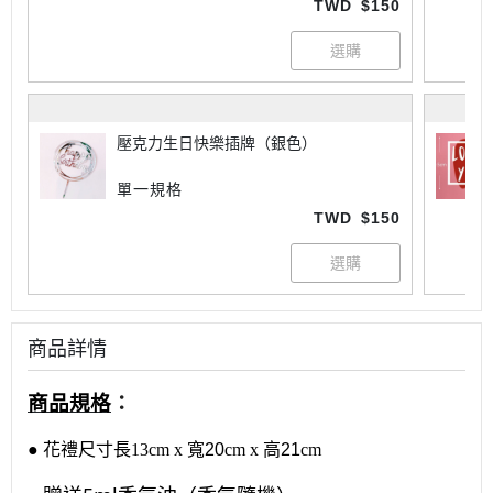
TWD
$150
壓克力生日快樂插牌（銀色）
單一規格
TWD
$150
商品詳情
商品規格
：
●
花禮尺寸長
13cm x
寬20
cm x
高21
cm