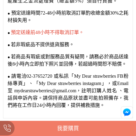
能產生之金流處理費（總金額
5%
）須自行負擔。
預定送達時間
72-48
小時前取消訂單酌收總金額
30%
之耗
●
材損失用。
預定送達前
48
小時不得取消訂單。
●
若非瑕疵品不提供退貨服務。
●
若商品有瑕疵或對服務品質有疑問，請務必於商品送達
●
後
8
小時內立即拍下照片並回傳，若超過時間恕不賠償。
請電洽
02-37652720
或私訊
「
My Dear strawberries FB
粉
●
絲專頁」
、
「
My Dear strawberries instagram
」，或
Email
至
mydearstrawberries@gmail.com
，註明訂購人姓名
、電
話與申訴內容。請保持商品原狀並盡可能拍照備存，我
們將在工作日
24
小時內回覆，提供補救措施。
我要購買