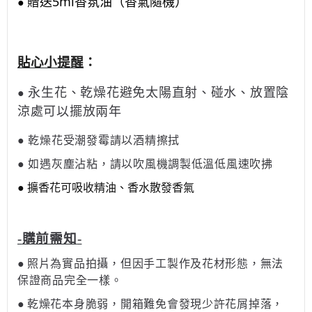
5ml
贈送
香氛油（香氣隨機）
●
貼心小提醒
：
永生花、乾燥花避免太陽直射、碰水、放置陰
●
涼處可以擺放兩年
●
乾燥花受潮發霉請以酒精擦拭
●
如遇灰塵沾粘，請以吹風機調製低溫低風速吹拂
● 擴香花可吸收精油、香水散發香氣
-
購前需知
-
●
照片為實品拍攝，但因手工製作及花材形態，無法
保證商品完全一樣。
●
乾燥花本身脆弱，開箱難免會發現少許花屑掉落，