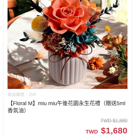
商品編號：
258
【Floral M】miu miu午後花園永生花禮（贈送5ml
香氛油）
TWD
$
1,880
$
1,680
TWD