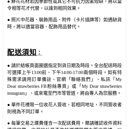
●
鮮花花材若因季節性或其它不可抗力因素短缺，將以當
令相等花才代替，以達到相同效果。
●
照片中花器、裝飾用品、附件（卡片插牌等）如遇缺貨
時，將以適當容器、配飾用品替代。
配送須知
：
●
請於結帳頁面圈選指定到貨日期及時段。全台配送時段
可選擇上午
13:00
前、下午
14:00-17:00
兩個時段。如有特
殊需求請用訂單備註、官網
「
聯絡我們
」
、私訊
「
My
Dear strawberries FB
粉絲專頁」或「
My Dear strawberries
instagram
」
、或來電至門市等管道，將由專人為您服務。
●
單件花禮限一位收花人簽收，若相同地址，不同簽收者
則視為不同訂單。
●
每筆交易之運費僅含一次配送費用，懇請確認收件資料