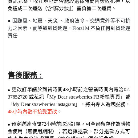
資訊完整、收花地址是否能於選擇時間內簽收花禮，以
免造成二次運送（含修改地址）需負擔二次運費。
●
因颱風、地震、天災 、政府法令、交通意外等不可抗
力之因素，而導致到貨延遲，
Floral M
不負任何到貨延遲
責任
售後服務
：
更改訂單請於到貨時間
48
小時前之營業時間內電洽
02-
●
37652720
或私訊
「
My Dear strawberries FB
粉絲專頁」或
「
My Dear strawberries instagram
」，將由專人為您服務，
48
小時內數不接受更改
。
預定送達時間
72
小時前取消訂單，可全額留存作為購物
●
金使用（無使用期限）
；若選擇退款，部分退款方式可