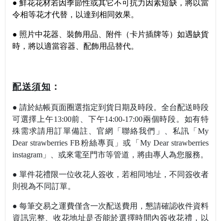
●
鮮花花材若因季節性或其它不可抗力因素短缺，將以當
令相等花才代替，以達到相同效果。
●
照片中花器
、裝飾用品、附件（卡片插牌等）如遇缺貨
時，將以適當容器、配飾用品替代。
：
配送須知
●
請於結帳頁面圈選指定到貨日期及時段。全台配送時段
可選擇上午13:00前
、下午14:00-17:00兩個時段。如有特
殊需求請用訂單備註
、官網
「
聯絡我們
」
、私訊
「My
Dear strawberries FB粉絲專頁」或「My Dear strawberries
instagram」
、或來電至門市等管道，將由專人為您服務。
●
單件花禮限一位收花人簽收，若相同地址，不同簽收者
則視為不同訂單。
●
每筆交易之運費僅含一次配送費用，懇請
確認收件資料
資訊完整
、收花地址是否能於選擇時間內簽收花禮，以