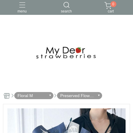
0
menu
search
cart
Floral M
Preserved Flower
Bouquets