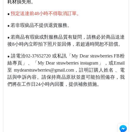
耗材損失用。
預定送達前48小時不得取消訂單。
●
若非瑕疵品不提供退貨服務。
●
若商品有瑕疵或對服務品質有疑問，請務必於商品送達
●
後8小時內立即拍下照片並回傳，若超過時間恕不賠償。
請電洽02-37652720 或私訊
「My Dear strawberries FB粉
●
絲專頁」
、
「My Dear strawberries instagram」，或Email
至 mydearstrawberries@gmail.com，註明訂購人姓名
、電
話與申訴內容。請保持商品原狀並盡可能拍照備存，我
們將在工作日24小時內回覆，提供補救措施。