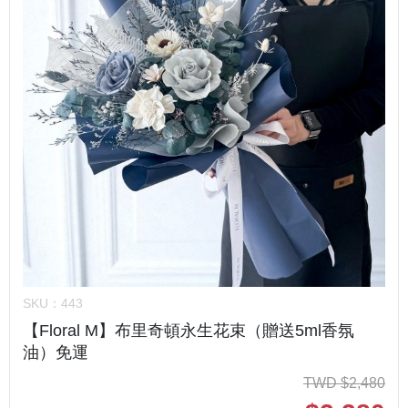
SKU：
443
【Floral M】布里奇頓永生花束（贈送5ml香氛
油）免運
TWD
$
2,480