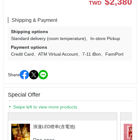
$
2,380
TWD
Shipping & Payment
Shipping options
Standard delivery (room temperature)
In-store Pickup
Payment options
Credit Card
ATM Virtual Account
7-11 iBon
FamiPort
Share
Special Offer
Swipe left to view more products.
浪漫LED燈串(含電池)
One spec