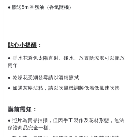
●
贈送5ml香氛油（香氣隨機）
貼心小提醒
：
● 香水花
避免太陽直射、碰水、放置陰涼處可以擺放
兩年
●
乾燥花受潮發霉請以酒精擦拭
●
如遇灰塵沾粘，請以吹風機調製低溫低風速吹拂
購前需知
：
●
照片為實品拍攝，但因手工製作及花材形態，無法
保證商品完全一樣。