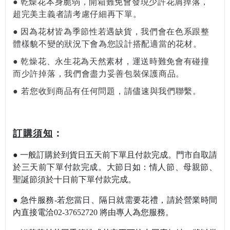
●
乾燥花本身脆弱，開箱難免會發現少許花屑掉落，
超完美主義者請考慮仔細再下單。
●
因為花材皆為季節性若遇缺貨，我們會在色系跟整
體樣貌不變的狀況下會為您設計搭配適當的花材。
●
乾燥花、永生花為天然素材，運送時難免會有碰撞
而少許掉落，我們會盡力妥善包裝保護商品。
●
若您收到商品有任何問題，請儘速與我們聯繫。
：
訂購須知
●
一般訂購於到貨日五天前下單且付款完成。門市自取請
於三天前下單付款完成。
大節日如：情人節
、母親節
、
聖誕節須於十日前下單付款完成。
●
急件服務-若您當日
、隔日就需要花禮，請於營業時間
內直接電洽02-37652720 將由專人為您服
務。