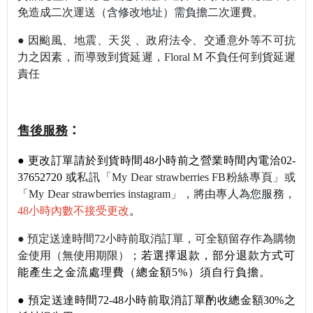
免造成二次運送（含修改地址）需負擔二次運費。
●
因颱風、地震、天災 、政府法令、交通意外等不可抗
力之因素，而導致到貨延遲，
Floral M
不負任何到貨延遲
責任
售後服務
：
●
更改訂單請於到貨時間48小時前之營業時間內電洽02-
37652720 或
私訊
「My Dear strawberries FB粉絲專頁」或
「My Dear strawberries instagram」，將由專人為您服務，
48小時內數不接受更改
。
●
預定送達時間72小時前取消訂單，可全額留存作為購物
金使用（無使用期限）
；若選擇退款，部分退款方式可
能產生之金流處理費（總金額5%）須自行負擔。
●
預定送達時間72-48小時前取消訂單酌收總金額30%之