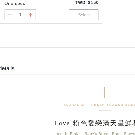
TWD
$150
One spec
details
FLORAL M — FRESH FLOWER BOU
Love 粉色愛戀滿天星
Love in Pink — Baby's Breath Fresh Flow