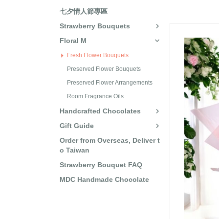
七夕情人節專區
Strawberry Bouquets
Floral M
Fresh Flower Bouquets
Preserved Flower Bouquets
Preserved Flower Arrangements
Room Fragrance Oils
Handcrafted Chocolates
Gift Guide
Order from Overseas, Deliver t
o Taiwan
Strawberry Bouquet FAQ
MDC Handmade Chocolate