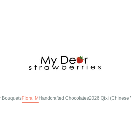
y Bouquets
Floral M
Handcrafted Chocolates
2026 Qixi (Chinese V