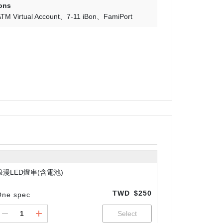
ons
TM Virtual Account
7-11 iBon
FamiPort
浪漫LED燈串(含電池)
TWD
$250
One spec