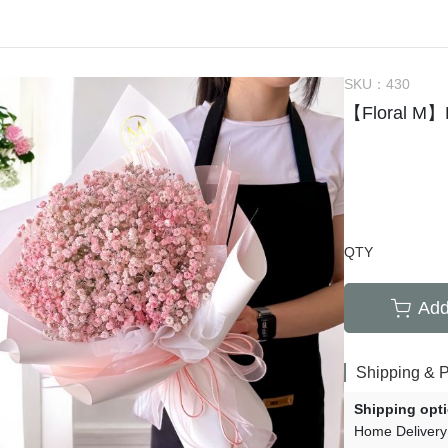
SKU：
430
【Floral
QTY
Add
Shipping & 
Shipping opt
Home Delivery