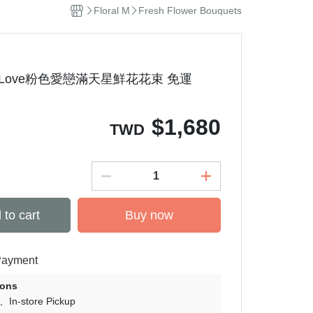
Floral M
Fresh Flower Bouquets
 M】Love粉色愛戀滿天星鮮花花束 免運
$
1,680
TWD
 to cart
Buy now
Payment
ions
In-store Pickup