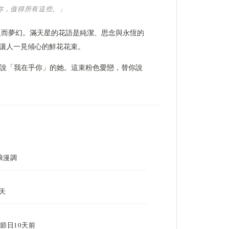
你，值得所有這些。」
輕盈而夢幻。滿天星的花語是純潔、思念與永恆的
這束讓人一見傾心的鮮花花束。
說「我在乎你」的她。這束粉色愛戀，替你說
幻浪漫調
 天
 節日10天前