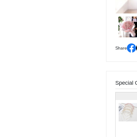
Share
Special 