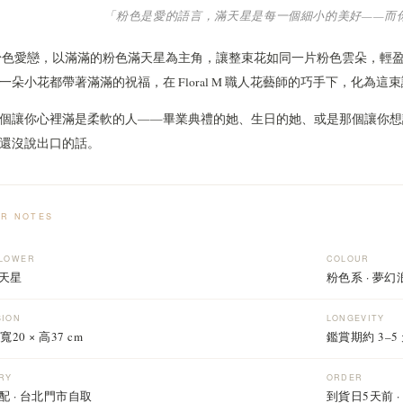
「粉色是愛的語言，滿天星是每一個細小的美好——而
e 粉色愛戀，以滿滿的粉色滿天星為主角，讓整束花如同一片粉色雲朵，
一朵小花都帶著滿滿的祝福，在 Floral M 職人花藝師的巧手下，化為
個讓你心裡滿是柔軟的人——畢業典禮的她、生日的她、或是那個讓你想
還沒說出口的話。
R NOTES
FLOWER
COLOUR
天星
粉色系 · 夢
SION
LONGEVITY
 寬20 × 高37 cm
鑑賞期約 3–5
RY
ORDER
配 · 台北門市自取
到貨日5天前 ·