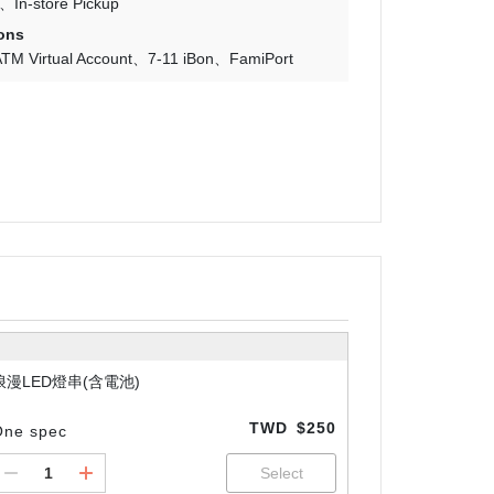
In-store Pickup
ons
TM Virtual Account
7-11 iBon
FamiPort
浪漫LED燈串(含電池)
TWD
$250
One spec