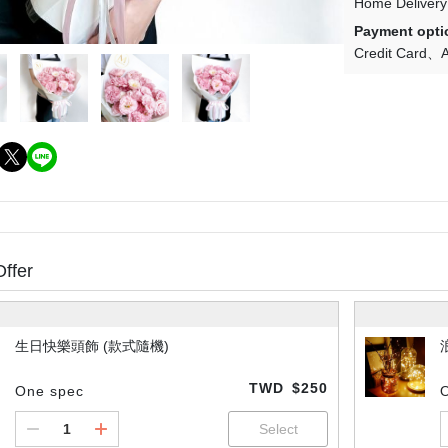
Home Delivery
Payment opti
Credit Card
A
Offer
生日快樂頭飾 (款式隨機)
TWD
$250
One spec