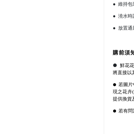
● 維持
● 澆水
● 放置
購前須
●
鮮花
將直接以
若圖片
●
現之花卉
提供換貨
若有問
●