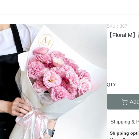
SKU：
367
【Floral
QTY
Add
Shipping & 
Shipping opt