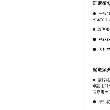
訂購須
●
一般訂
節須於十
急件服
●
●
鮮花花
●
照片中
配送須
請於結
●
求請用訂
或來電至
●
單件花