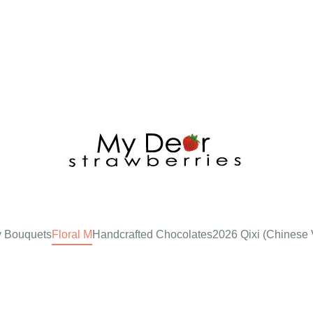
y Bouquets
Floral M
Handcrafted Chocolates
2026 Qixi (Chinese V