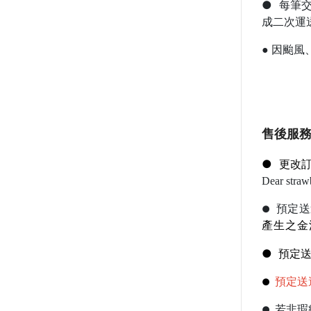
●
每筆交
成二次運
●
因颱風
售後服
●
更改訂
Dear st
預定送
●
產生之金
●
預定送
預定送
●
若非瑕
●