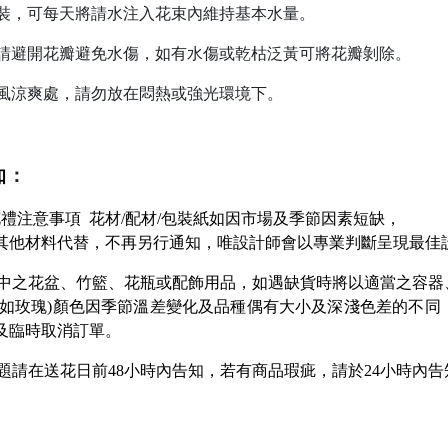
包裝，可每天將請水注入花束內維持基本水量。
時請避開花瓣避免水傷，如有水傷或乾枯泛黃可將花瓣剝除。
通風涼爽處，請勿放在悶熱或強光環境下。
：
知
花禮注意事項
花材/配材/包裝紙如因市場及季節因素短缺，
其他材料代替，不再另行通知，唯設計師會以專業判斷呈現最佳
中之花盆、竹籃、花瓶或配飾用品，如遇缺貨時將以適當之容器
(如玫瑰)顏色因季節溫差變化及品種偶有大小及深淺色差的不同
及臨時取消訂單。
題請在送花日前48小時內告知，
若有商品瑕疵，請於24小時內