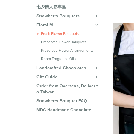
七夕情人節專區
Strawberry Bouquets
Floral M
Fresh Flower Bouquets
Preserved Flower Bouquets
Preserved Flower Arrangements
Room Fragrance Oils
Handcrafted Chocolates
Gift Guide
Order from Overseas, Deliver t
o Taiwan
Strawberry Bouquet FAQ
MDC Handmade Chocolate