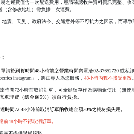
易之運費僅含一次配送費用，懇請
確認收件資料資訊完整
、收
送（含修改地址）需負擔二次運費。
、地震、天災 、政府法令、交通意外等不可抗力之因素，而導致
務
：
單請於到貨時間48小時前之營業時間內電洽02-37652720 或
私
rawberries instagram」，將由專人為您服務，
48小時內數不接受更改
達時間72小時前取消訂單，可全額留存作為購物金使用（無使
流處理費（總金額5%）須自行負擔。
達時間72-48小時前取消訂單酌收總金額30%之耗材損失用。
達前48小時不得取消訂單。
疵品不提供退貨服務。