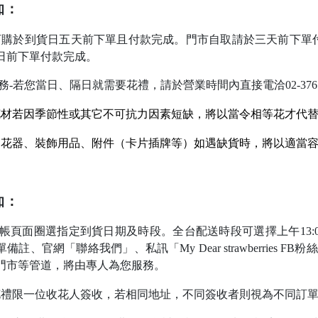
：
知
購於到貨日五天前下單且付款完成。門市自取請於三天前下單
日前下單付款完成。
務-若您當日
、隔日就需要花禮，請於營業時間內直接電洽02-3765
材若因季節性或其它不可抗力因素短缺，將以當令相等花才代
花器
、裝飾用品、附件（卡片插牌等）如遇缺貨時，將以適當
：
知
帳頁面圈選指定到貨日期及時段。全台配送時段可選擇上午13:0
單備註
、官網
「
聯絡我們
」
、私訊
「My Dear strawberries FB粉
門市等管道，將由專人為您服務。
禮限一位收花人簽收，若相同地址，不同簽收者則視為不同訂