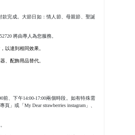
付款完成。
大節日如：情人節
、母親節
、聖誕
2720 將由專人為您服
務。
替，以達到相同效果。
容器、配飾用品替代。
0前
、下午14:00-17:00兩個時段。如有特殊需
絲專頁」或「My Dear strawberries instagram」
、
單。